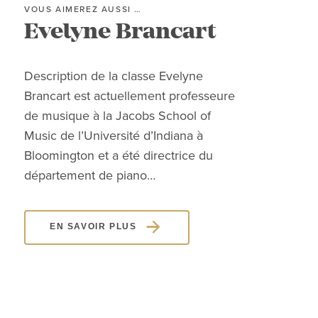
VOUS AIMEREZ AUSSI …
VOUS
Evelyne Brancart
A
Description de la classe Evelyne
Déc
Brancart est actuellement professeure
Andr
de musique à la Jacobs School of
gens
Music de l’Université d’Indiana à
remp
Bloomington et a été directrice du
conc
département de piano…
EN SAVOIR PLUS