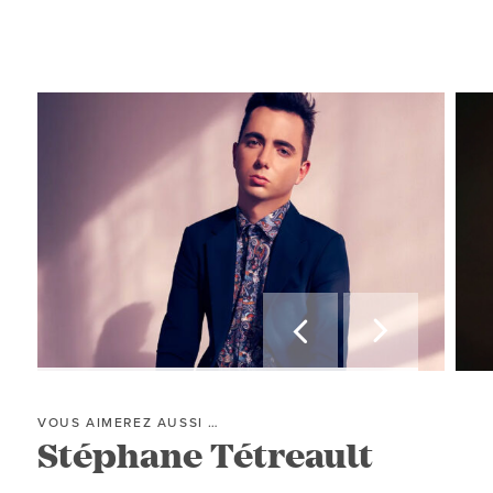


VOUS AIMEREZ AUSSI …
VOUS
Stéphane Tétreault
Na
C