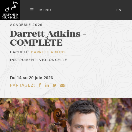
EN
ACADÉMIE 2026
Darrett Adkins -
COMPLÈTE
FACULTÉ:
DARRETT ADKINS
INSTRUMENT: VIOLONCELLE
Du 14 au 20 juin 2026
PARTAGEZ:



