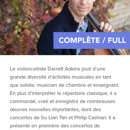
Le
violoncelliste
Darrett Adkins
jouit
d’une
grande
diversité
d’activités
musicales
en
tant
que soliste,
musicien
de chambre et
enseignant
.
En plus
d’interpréter
le
répertoire
classique
, il a
commandé
,
créé
et
enregistré
de
nombreuses
œuvres
nouvelles
importantes
,
dont
des
concertos de Su Lian Tan et Philip
Cashian
. Il a
présenté
en
première des concertos de