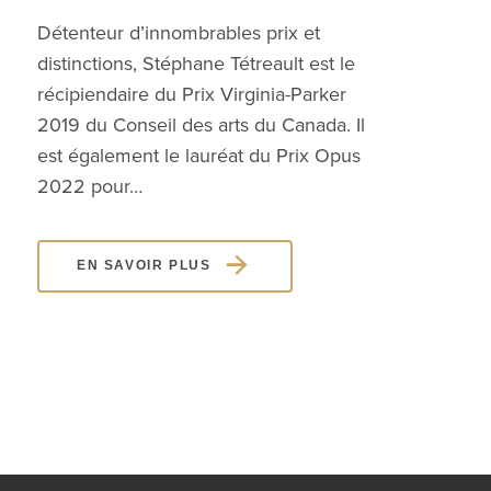
Détenteur d’innombrables prix et
distinctions, Stéphane Tétreault est le
La v
récipiendaire du Prix Virginia-Parker
une 
2019 du Conseil des arts du Canada. Il
péda
est également le lauréat du Prix Opus
nomb
2022 pour…
Euro
actu
EN SAVOIR PLUS