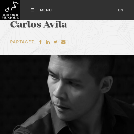
EN
Carlos Avila
PARTAGEZ:



