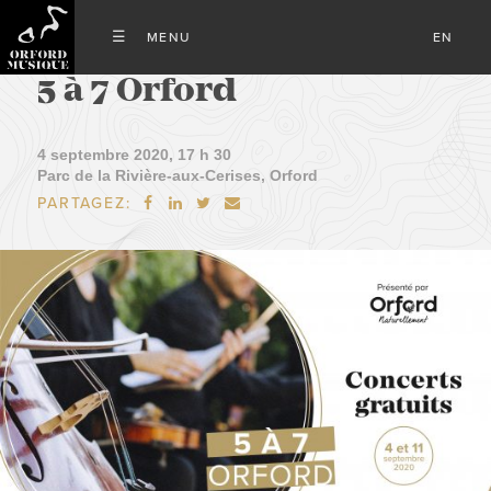
EN
5 à 7 Orford
4 septembre 2020, 17 h 30
Parc de la Rivière-aux-Cerises, Orford
PARTAGEZ:



