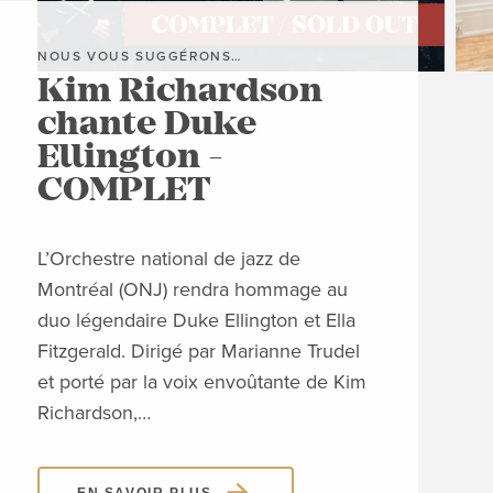
NOUS VOUS SUGGÉRONS…
NOU
Kim Richardson
L'
chante Duke
Pi
Ellington -
d
COMPLET
Conc
Jona
L’Orchestre national de jazz de
rési
Montréal (ONJ) rendra hommage au
tang
duo légendaire Duke Ellington et Ella
Ce c
Fitzgerald. Dirigé par Marianne Trudel
Piaz
et porté par la voix envoûtante de Kim
Richardson,…
EN SAVOIR PLUS