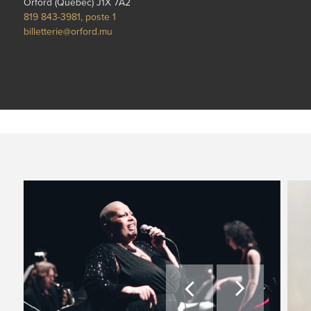
Orford (Québec) J1X 7A2
819 843-3981, poste 1
billetterie@orford.mu

