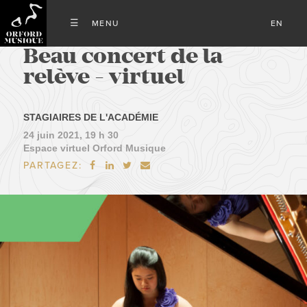
EN
Beau concert de la
relève - virtuel
STAGIAIRES DE L'ACADÉMIE
24 juin 2021, 19 h 30
Espace virtuel Orford Musique
PARTAGEZ:



