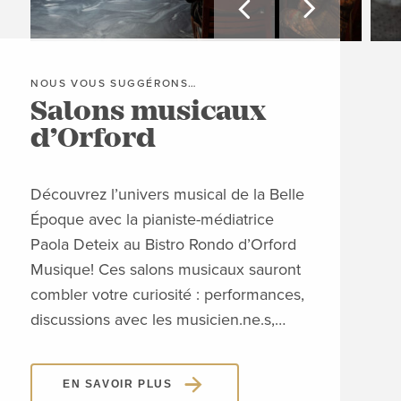


NOUS VOUS SUGGÉRONS…
NOU
Salons musicaux
Or
d’Orford
à
Découvrez l’univers musical de la Belle
Près
Époque avec la pianiste-médiatrice
fabu
Paola Deteix au Bistro Rondo d’Orford
de l
Musique! Ces salons musicaux sauront
com
combler votre curiosité : performances,
Brou
discussions avec les musicien.ne.s,…
Ent
EN SAVOIR PLUS