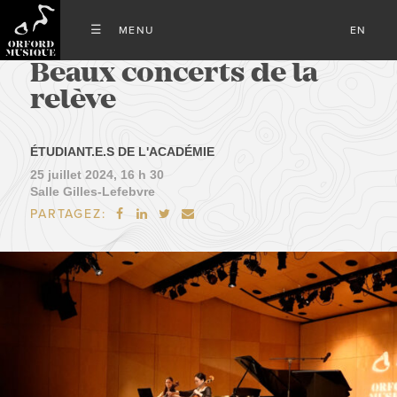
EN
Beaux concerts de la
relève
ÉTUDIANT.E.S DE L'ACADÉMIE
25 juillet 2024, 16 h 30
Salle Gilles-Lefebvre
PARTAGEZ:



