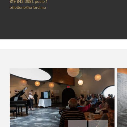
819 843-3981, poste 1
billetterie@orford.mu