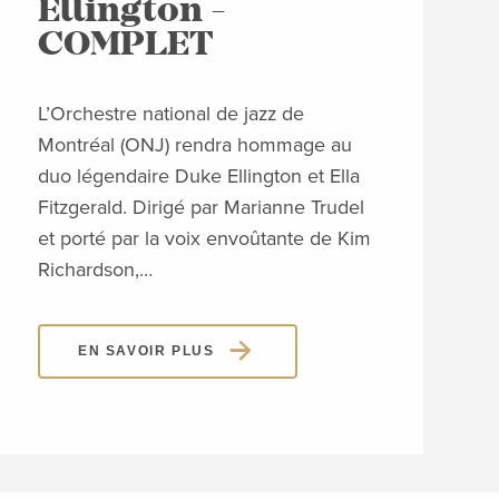
Ellington -
d
COMPLET
Conc
Jona
L’Orchestre national de jazz de
rési
Montréal (ONJ) rendra hommage au
tang
duo légendaire Duke Ellington et Ella
Ce c
Fitzgerald. Dirigé par Marianne Trudel
Piaz
et porté par la voix envoûtante de Kim
Richardson,…
EN SAVOIR PLUS