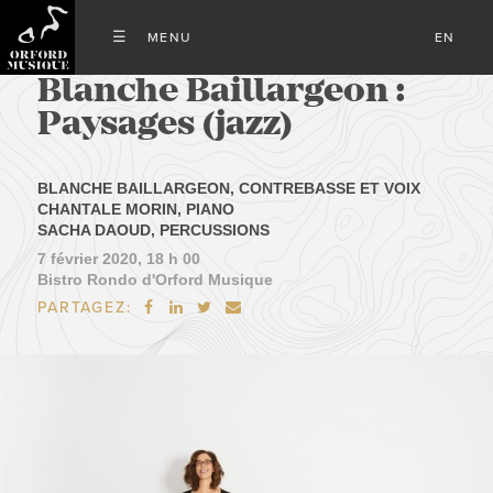
EN
Blanche Baillargeon :
Paysages (jazz)
BLANCHE BAILLARGEON, CONTREBASSE ET VOIX
CHANTALE MORIN, PIANO
SACHA DAOUD, PERCUSSIONS
7 février 2020, 18 h 00
Bistro Rondo d'Orford Musique
PARTAGEZ:



