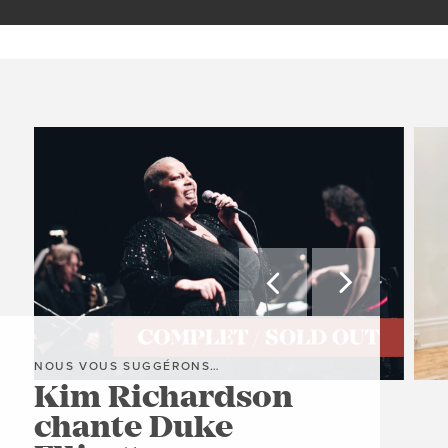


NOUS VOUS SUGGÉRONS…
NOU
Kim Richardson
L'
chante Duke
Pi