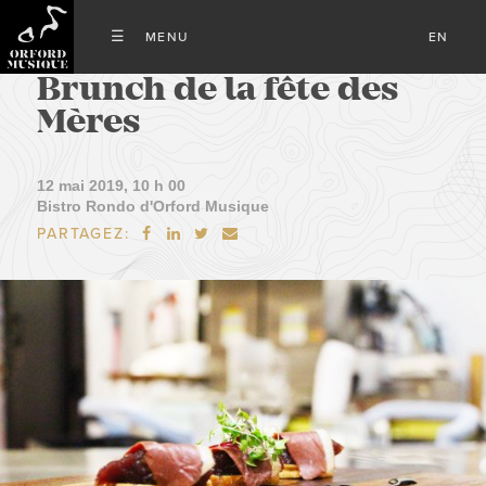
EN
Brunch de la fête des
Mères
12 mai 2019, 10 h 00
Bistro Rondo d'Orford Musique
PARTAGEZ:



