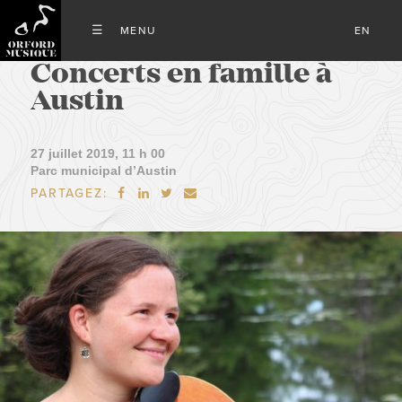
EN
Concerts en famille à
Austin
27 juillet 2019, 11 h 00
Parc municipal d’Austin
PARTAGEZ:



