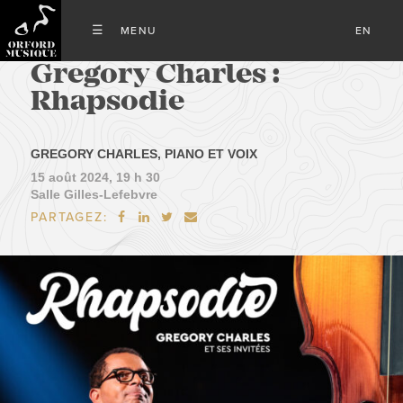
EN
Gregory Charles :
Rhapsodie
GREGORY CHARLES, PIANO ET VOIX
15 août 2024, 19 h 30
Salle Gilles-Lefebvre
PARTAGEZ:



