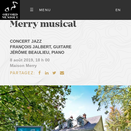
EN
Merry musical
CONCERT JAZZ
FRANÇOIS JALBERT, GUITARE
JÉRÔME BEAULIEU, PIANO
8 août 2019, 18 h 00
Maison Merry
PARTAGEZ:



