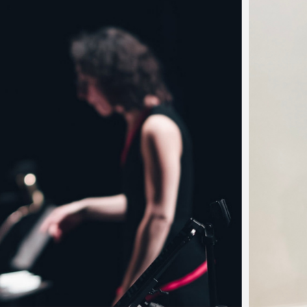
ÉRONS…
du tango de Piazzolla 
rt de fermeture