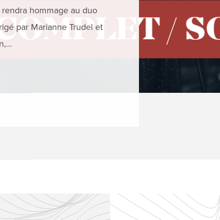
J) rendra hommage au duo
Concert de ferm
irigé par Marianne Trudel et
résister à l'attr
n,…
Ce concert prés
EN SAVOIR 