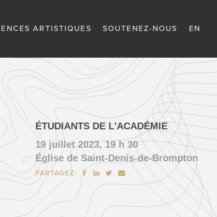
DENCES ARTISTIQUES
SOUTENEZ-NOUS
EN
ÉTUDIANTS DE L'ACADÉMIE
19 juillet 2023, 19 h 30
Église de Saint-Denis-de-Brompton
PARTAGEZ:



