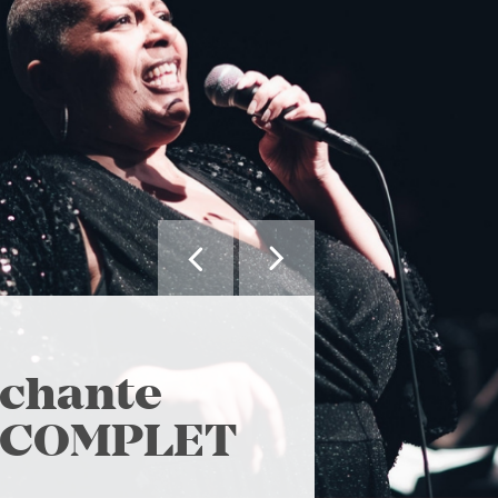


NOUS VOUS SUGG
 chante
L'art 
- COMPLET
Conce