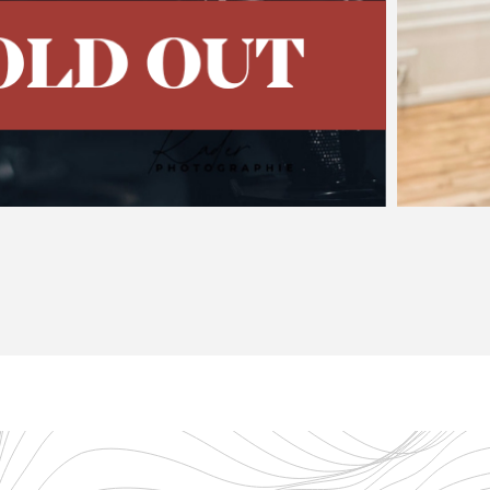
eture du Festival 2026 Jonathan Goldman n’a jamais pu
action gravitationnelle du tango emblématique d’Astor Piazzo
entera la musique de Piazzolla dans de nouveaux…
PLUS