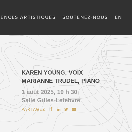
DENCES ARTISTIQUES
SOUTENEZ-NOUS
EN
KAREN YOUNG, VOIX
MARIANNE TRUDEL, PIANO
1 août 2025, 19 h 30
Salle Gilles-Lefebvre
PARTAGEZ:



