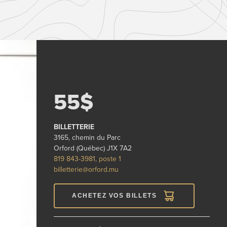
55$
BILLETTERIE
3165, chemin du Parc
Orford (Québec) J1X 7A2
819 843-3981, poste 1
billetterie@orford.mu
ACHETEZ VOS BILLETS