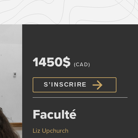
1450$
(CAD)
S’INSCRIRE
Faculté
Liz Upchurch