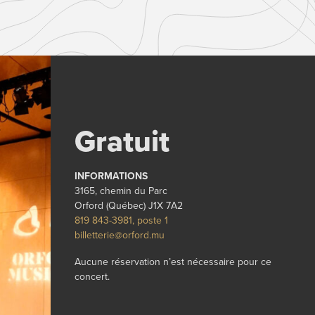
Gratuit
INFORMATIONS
3165, chemin du Parc
Orford (Québec) J1X 7A2
819 843-3981, poste 1
billetterie@orford.mu
Aucune réservation n’est nécessaire pour ce
concert.