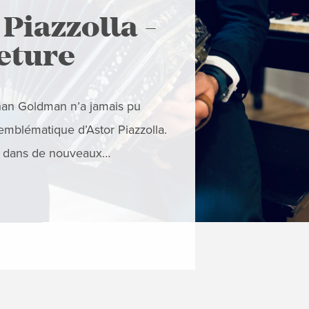
NOUS VOUS SUGG
 Piazzolla -
Grego
eture
Conce
han Goldman n’a jamais pu
Concert de ferm
o emblématique d’Astor Piazzolla.
son vaste répert
la dans de nouveaux…
époques, d'œuvr
EN SAVOIR 