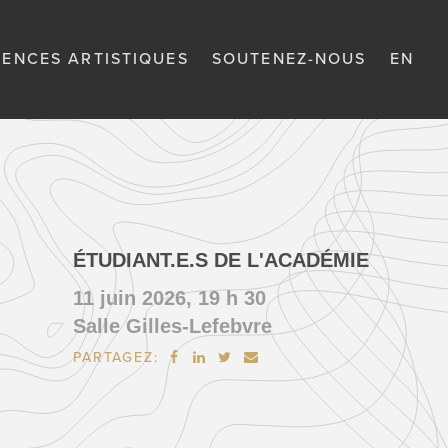
DENCES ARTISTIQUES
SOUTENEZ-NOUS
EN
ÉTUDIANT.E.S DE L'ACADÉMIE
11 juin 2026, 19 h 30
Salle Gilles-Lefebvre
PARTAGEZ:



