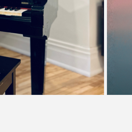
ÉRONS…
ry Charles : AQUA -
rt de fermeture
eture du Festival 2026 Avec AQUA, Gregory Charles enri
oire musical, qui embrasse tous les genres et toutes les
es personnelles pour créer un spectacle…
PLUS