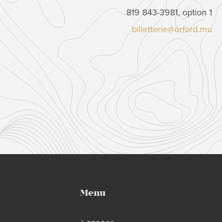
819 843-3981, option 1
billetterie@orford.mu
Menu