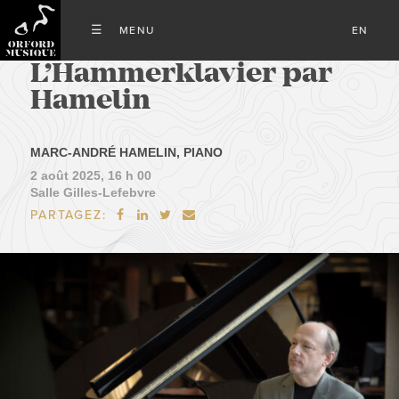
EN
L’Hammerklavier par
Hamelin
MARC-ANDRÉ HAMELIN, PIANO
2 août 2025, 16 h 00
Salle Gilles-Lefebvre
PARTAGEZ:



