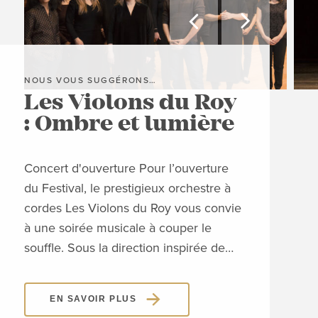


NOUS VOUS SUGGÉRONS…
NOU
Les Violons du Roy
O’
: Ombre et lumière
s
Concert d'ouverture Pour l’ouverture
Conc
du Festival, le prestigieux orchestre à
maît
cordes Les Violons du Roy vous convie
donn
à une soirée musicale à couper le
dévo
souffle. Sous la direction inspirée de…
expr
trav
EN SAVOIR PLUS