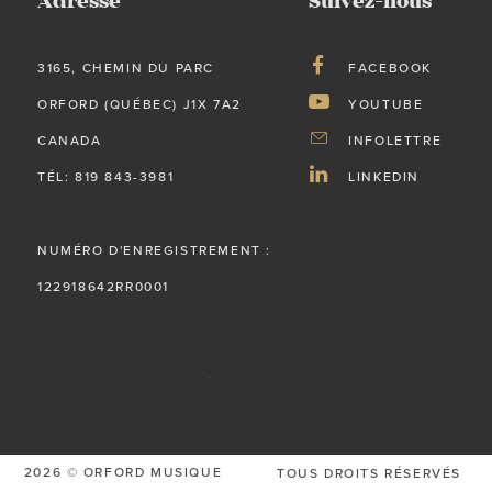
Adresse
Suivez-nous
3165, CHEMIN DU PARC
FACEBOOK
ORFORD (QUÉBEC) J1X 7A2
YOUTUBE
CANADA
INFOLETTRE
TÉL: 819 843-3981
LINKEDIN
NUMÉRO D'ENREGISTREMENT :
122918642RR0001
2026 © ORFORD MUSIQUE
TOUS DROITS RÉSERVÉS