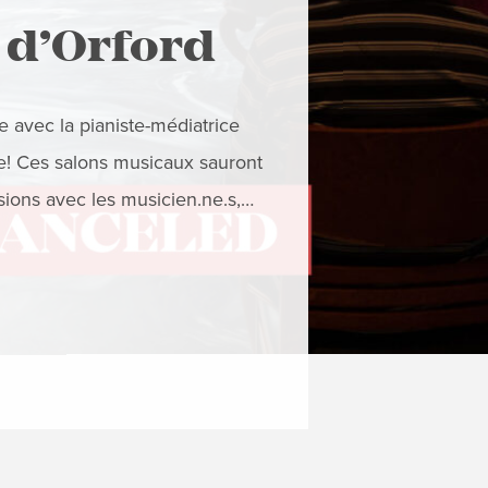
NOUS VOUS SUGG
 d’Orford
Orford
East
 avec la pianiste-médiatrice
e! Ces salons musicaux sauront
Près de chez vous
sions avec les musicien.ne.s,…
l’Académie Orfo
Brouillette et la
EN SAVOIR 