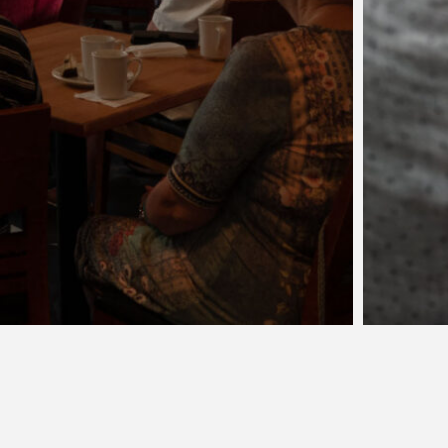
ÉRONS…
 sur la route à
man
, assistez à de fabuleux récitals donnés par les talents d
rd Musique et commentés par le musicologue Louis
 médiatrice Paola Deteix. Entrez…
PLUS