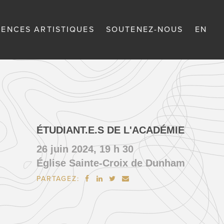
DENCES ARTISTIQUES
SOUTENEZ-NOUS
EN
ÉTUDIANT.E.S DE L'ACADÉMIE
26 juin 2024, 19 h 30
Église Sainte-Croix de Dunham
PARTAGEZ:



