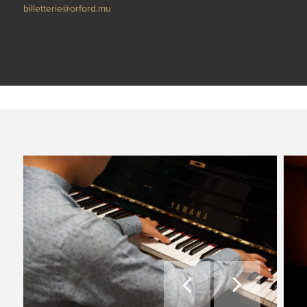
billetterie@orford.mu

