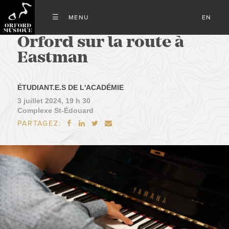
EN
Orford sur la route à
Eastman
ÉTUDIANT.E.S DE L'ACADÉMIE
3 juillet 2024, 19 h 30
Complexe St-Édouard
PARTAGEZ:



