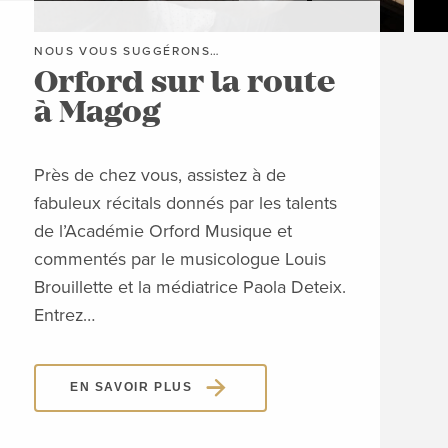
NOUS VOUS SUGGÉRONS…
NOU
Orford sur la route
Be
à Magog
la
Près de chez vous, assistez à de
CON
fabuleux récitals donnés par les talents
SUG
de l’Académie Orford Musique et
prod
commentés par le musicologue Louis
illu
Brouillette et la médiatrice Paola Deteix.
mult
Entrez…
volo
Ven
EN SAVOIR PLUS