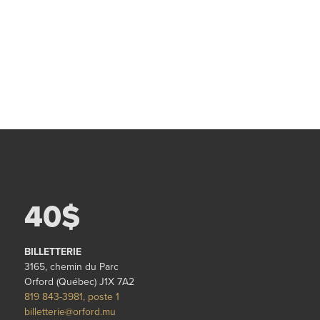
40$
BILLETTERIE
3165, chemin du Parc
Orford (Québec) J1X 7A2
819 843-3981, poste 1
billetterie@orford.mu