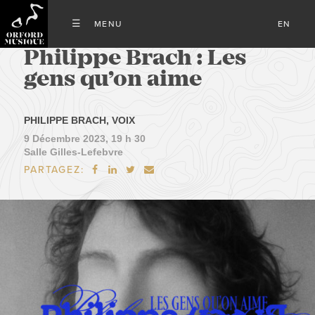
EN
Philippe Brach : Les
gens qu’on aime
PHILIPPE BRACH, VOIX
9 Décembre 2023, 19 h 30
Salle Gilles-Lefebvre
PARTAGEZ:



