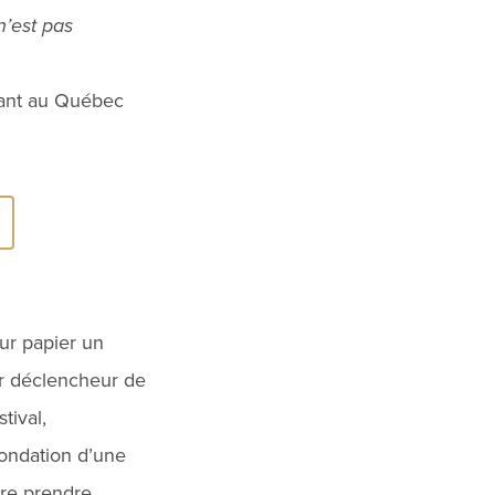
n’est pas
itant au Québec
sur papier un
ur déclencheur de
tival,
 fondation d’une
ire prendre