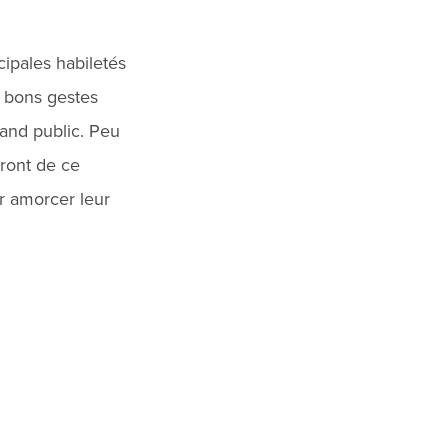
cipales habiletés
s bons gestes
rand public. Peu
iront de ce
r amorcer leur