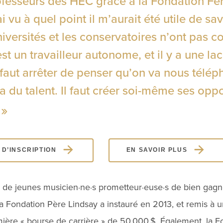
ofesseurs des HEC grâce à la Fondation Fe
ai vu à quel point il m’aurait été utile de sav
niversités et les conservatoires n’ont pas 
st un travailleur autonome, et il y a une la
l faut arrêter de penser qu’on va nous télép
a du talent. Il faut créer soi-même ses oppo
D’INSCRIPTION
EN SAVOIR PLUS
 de jeunes musicien·ne·s prometteur·euse·s de bien gagner
, la Fondation Père Lindsay a instauré en 2013, et remis à
ière « bourse de carrière » de 50 000 $. Également, la Fo