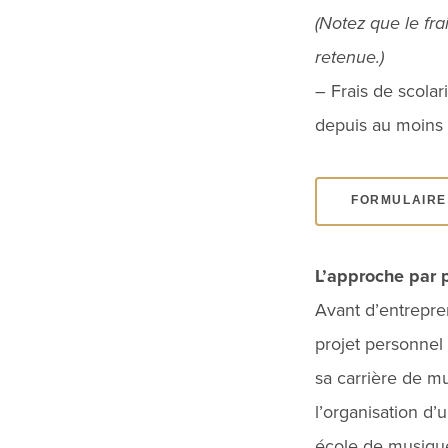
(Notez que le fr
retenue.)
– Frais de scola
depuis au moins 
FORMULAIRE 
L’approche par p
Avant d’entrepren
projet personnel
sa carrière de mu
l’organisation d’
école de musique 