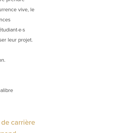
rrence vive, le
ances
tudiant·e·s
er leur projet.
on.
alibre
 de carrière