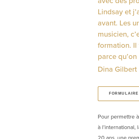
avec des pr
Lindsay et j’
avant. Les u
musicien, c’e
formation. I
parce qu’on 
Dina Gilbert
FORMULAIRE 
Pour permettre à
à l’international
20 ans, une prem