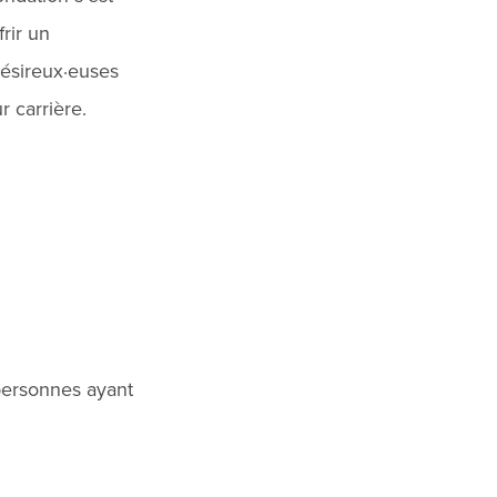
rir un
désireux·euses
r carrière.
 personnes ayant