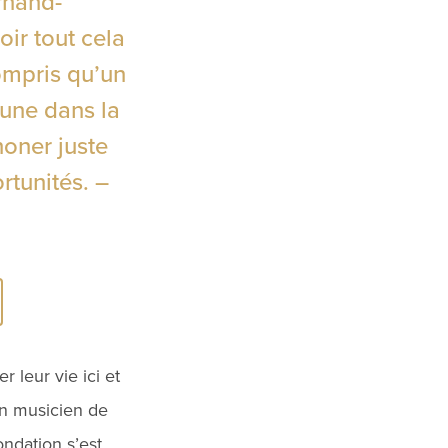
rnand-
oir tout cela
compris qu’un
cune dans la
honer juste
rtunités. –
 leur vie ici et
 un musicien de
ndation s’est