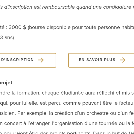
ais d’inscription est remboursable quand une candidature 
rité : 3000 $ (bourse disponible pour toute personne hab
3 ans)
D’INSCRIPTION
EN SAVOIR PLUS
rojet
dre la formation, chaque étudiant·e aura réfléchi et mis 
 qui, pour lui·elle, est perçu comme pouvant être le facte
sicien. Par exemple, la création d’un orchestre ou d’un fes
un concert à l’étranger, l’organisation d’une tournée ou la
pourraient être des projets pertinents. Dans le but de fa